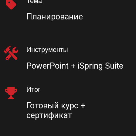
задать вопросы в прямом эфире и получить
ответы от команды ЦЕХа
Цех Цех Цех Цех Цех Цех Цех 
Старт
01 июля
Стоимость в месяц
3 490 руб.
Количество мест