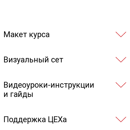
Тема
Планирование
Инструменты
PowerPoint + iSpring Suite
Итог
Готовый курс +
сертификат
Макет курса